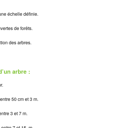
ne échelle définie.
vertes de forêts.
ation des arbres.
’un arbre :
r.
 entre 50 cm et 3 m.
ntre 3 et 7 m.
 entre 7 et 15 m.