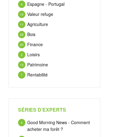
Espagne - Portugal
4
Valeur refuge
10
Agriculture
11
Bois
28
Finance
20
Loisirs
2
Patrimoine
12
Rentabilité
7
SÉRIES D’EXPERTS
Good Morning News - Comment
4
acheter ma forêt ?