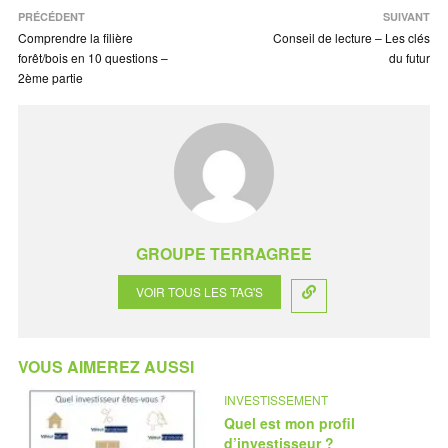
PRÉCÉDENT
SUIVANT
Comprendre la filière
Conseil de lecture – Les clés
forêt/bois en 10 questions –
du futur
2ème partie
GROUPE TERRAGREE
VOIR TOUS LES TAG'S
VOUS AIMEREZ AUSSI
INVESTISSEMENT
Quel est mon profil
d’investisseur ?