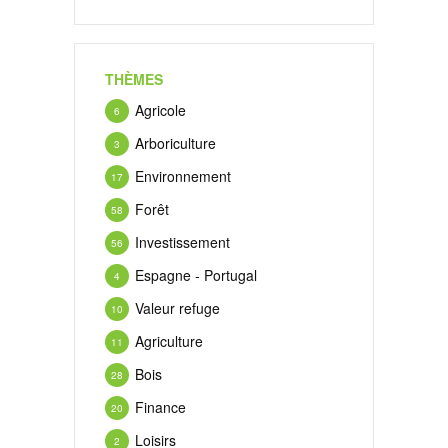
THÈMES
Agricole
6
Arboriculture
3
Environnement
17
Forêt
58
Investissement
56
Espagne - Portugal
4
Valeur refuge
10
Agriculture
11
Bois
28
Finance
20
Loisirs
2