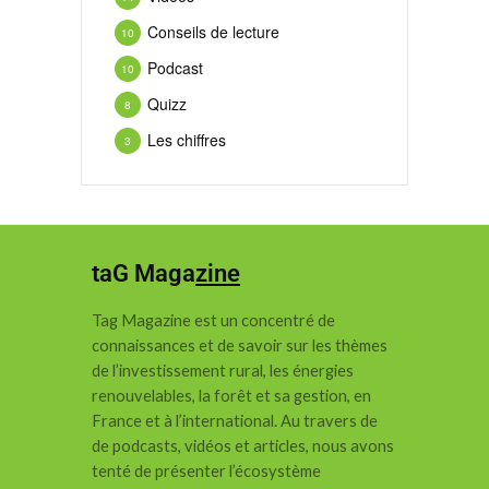
Conseils de lecture
10
Podcast
10
Quizz
8
Les chiffres
3
taG Maga
zine
Tag Magazine est un concentré de
connaissances et de savoir sur les thèmes
de l’investissement rural, les énergies
renouvelables, la forêt et sa gestion, en
France et à l’international.
Au travers de
de podcasts, vidéos et articles, nous avons
tenté de présenter l’écosystème