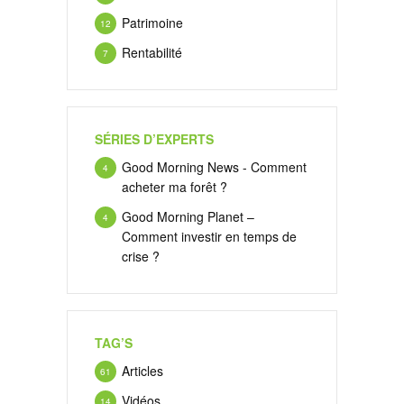
Patrimoine
12
Rentabilité
7
SÉRIES D’EXPERTS
Good Morning News - Comment
4
acheter ma forêt ?
Good Morning Planet –
4
Comment investir en temps de
crise ?
TAG’S
Articles
61
Vidéos
14