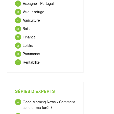
Espagne - Portugal
4
Valeur refuge
10
Agriculture
11
Bois
28
Finance
20
Loisirs
2
Patrimoine
12
Rentabilité
7
SÉRIES D’EXPERTS
Good Morning News - Comment
4
acheter ma forêt ?