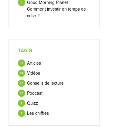
Good Morning Planet –
4
Comment investir en temps de
crise ?
TAG’S
Articles
61
Vidéos
14
Conseils de lecture
10
Podcast
10
Quizz
8
Les chiffres
3