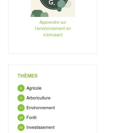
Apprendre sur
l’environnement en
s’amusant
THÈMES
Agricole
6
Arboriculture
3
Environnement
17
Forêt
58
Investissement
56