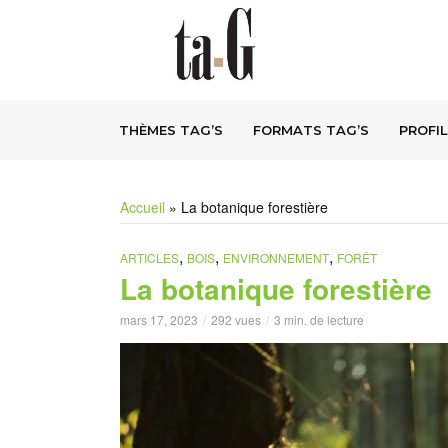
THÈMES TAG’S
FORMATS TAG’S
PROFIL
Accueil
»
La botanique forestière
,
,
,
ARTICLES
BOIS
ENVIRONNEMENT
FORÊT
La botanique forestière
mars 17, 2023
292 vues
3 min. de lecture