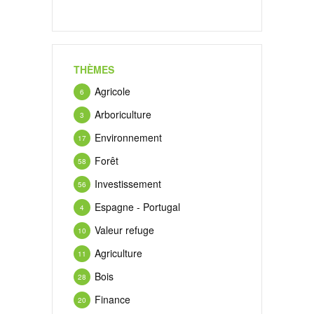
THÈMES
Agricole
6
Arboriculture
3
Environnement
17
Forêt
58
Investissement
56
Espagne - Portugal
4
Valeur refuge
10
Agriculture
11
Bois
28
Finance
20