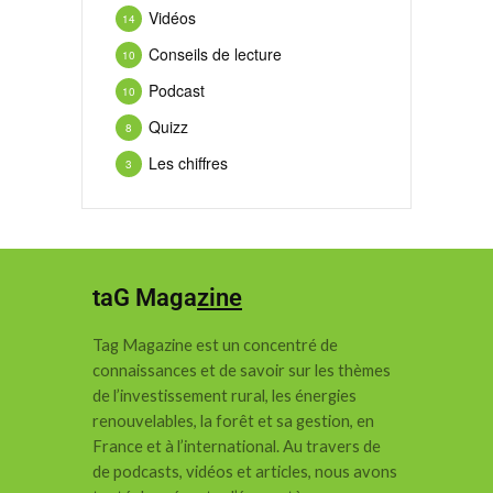
Vidéos
14
Conseils de lecture
10
Podcast
10
Quizz
8
Les chiffres
3
taG Maga
zine
Tag Magazine est un concentré de
connaissances et de savoir sur les thèmes
de l’investissement rural, les énergies
renouvelables, la forêt et sa gestion, en
France et à l’international.
Au travers de
de podcasts, vidéos et articles, nous avons