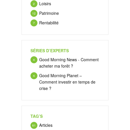
Loisirs
2
Patrimoine
12
Rentabilité
7
SÉRIES D’EXPERTS
Good Morning News - Comment
4
acheter ma forêt ?
Good Morning Planet –
4
Comment investir en temps de
crise ?
TAG’S
Articles
61