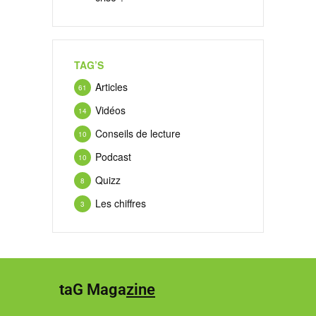
TAG’S
Articles
61
Vidéos
14
Conseils de lecture
10
Podcast
10
Quizz
8
Les chiffres
3
taG Maga
zine