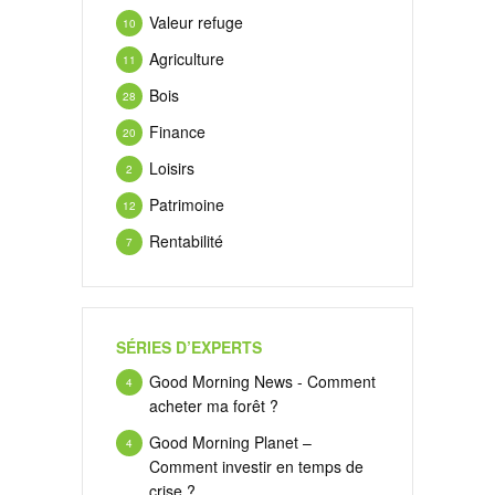
Valeur refuge
10
Agriculture
11
Bois
28
Finance
20
Loisirs
2
Patrimoine
12
Rentabilité
7
SÉRIES D’EXPERTS
Good Morning News - Comment
4
acheter ma forêt ?
Good Morning Planet –
4
Comment investir en temps de
crise ?