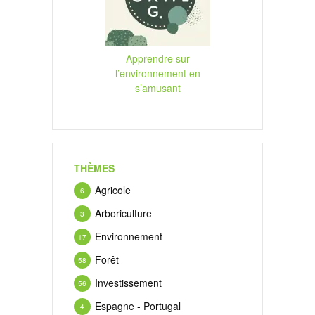
Apprendre sur
l’environnement en
s’amusant
THÈMES
Agricole
6
Arboriculture
3
Environnement
17
Forêt
58
Investissement
56
Espagne - Portugal
4