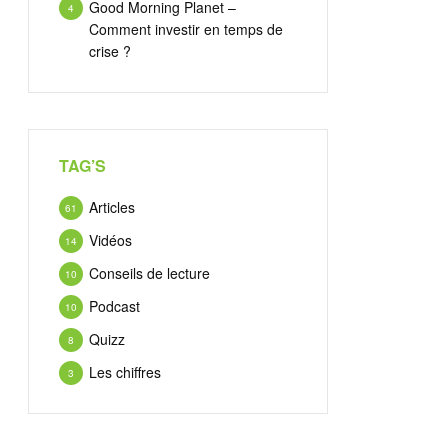
Good Morning Planet –
4
Comment investir en temps de
crise ?
TAG’S
Articles
61
Vidéos
14
Conseils de lecture
10
Podcast
10
Quizz
8
Les chiffres
3