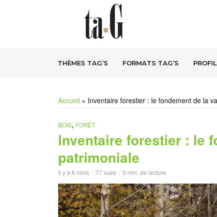
THÈMES TAG’S
FORMATS TAG’S
PROFIL
Accueil
»
Inventaire forestier : le fondement de la v
,
BOIS
FORÊT
Inventaire forestier : le
patrimoniale
Il y a 6 mois
77 vues
3 min. de lecture