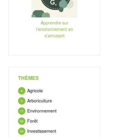
Apprendre sur
l’environnement en
s’amusant
THÈMES
Agricole
6
Arboriculture
3
Environnement
17
Forêt
58
Investissement
56