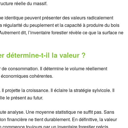
ucture réelle du massif.
me identique peuvent présenter des valeurs radicalement
la régularité du peuplement et la capacité à produire du bois
trement dit, l’inventaire forestier révèle ce que la surface ne
r détermine-t-il la valeur ?
leur de consommation. Il détermine le volume réellement
t économiques cohérentes.
Il projette la croissance. Il éclaire la stratégie sylvicole. Il
lie le présent au futur.
oute analyse. Une moyenne statistique ne suffit pas. Sans
n financière ne tient durablement. En définitive, la valeur
n commence toujours par un inventaire forestier précis.