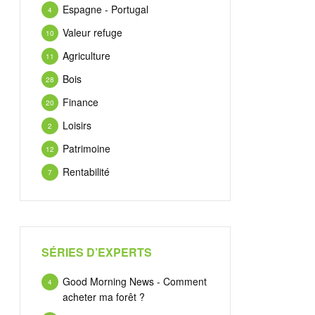
Espagne - Portugal
4
Valeur refuge
10
Agriculture
11
Bois
28
Finance
20
Loisirs
2
Patrimoine
12
Rentabilité
7
SÉRIES D’EXPERTS
Good Morning News - Comment
4
acheter ma forêt ?