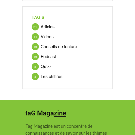
TAG’S
Articles
61
Vidéos
14
Conseils de lecture
10
Podcast
10
Quizz
8
Les chiffres
3
taG Maga
zine
Tag Magazine est un concentré de
connaissances et de savoir sur les thèmes