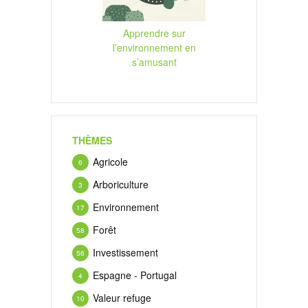
Apprendre sur
l’environnement en
s’amusant
THÈMES
Agricole
6
Arboriculture
3
Environnement
17
Forêt
58
Investissement
56
Espagne - Portugal
4
Valeur refuge
10