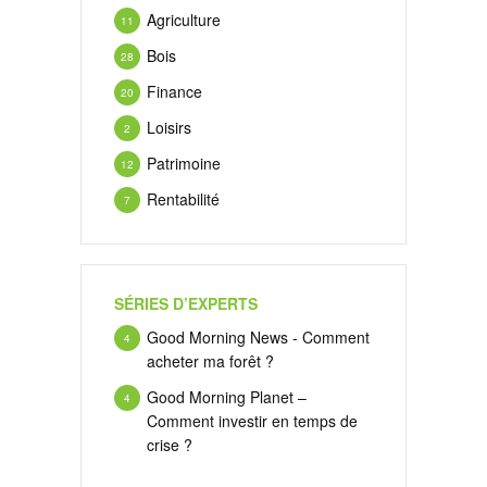
Agriculture
11
Bois
28
Finance
20
Loisirs
2
Patrimoine
12
Rentabilité
7
SÉRIES D’EXPERTS
Good Morning News - Comment
4
acheter ma forêt ?
Good Morning Planet –
4
Comment investir en temps de
crise ?