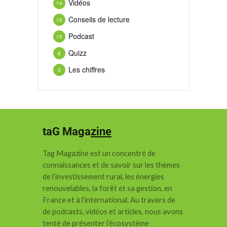
Vidéos
14
Conseils de lecture
10
Podcast
10
Quizz
8
Les chiffres
3
taG Maga
zine
Tag Magazine est un concentré de
connaissances et de savoir sur les thèmes
de l’investissement rural, les énergies
renouvelables, la forêt et sa gestion, en
France et à l’international.
Au travers de
de podcasts, vidéos et articles, nous avons
tenté de présenter l’écosystème