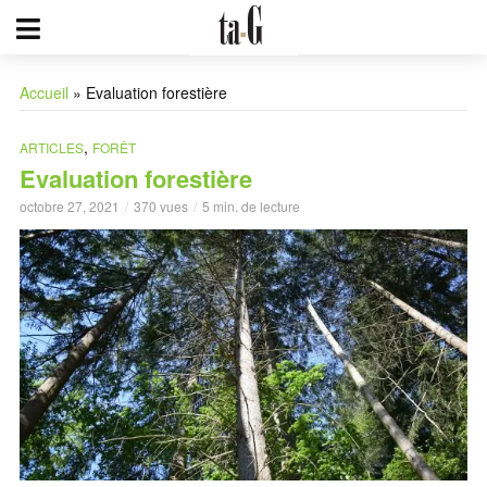
Accueil
»
Evaluation forestière
,
ARTICLES
FORÊT
Evaluation forestière
octobre 27, 2021
370 vues
5 min. de lecture