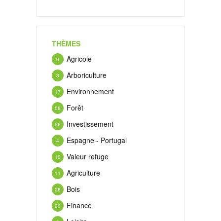
THÈMES
Agricole
6
Arboriculture
3
Environnement
17
Forêt
58
Investissement
56
Espagne - Portugal
4
Valeur refuge
10
Agriculture
11
Bois
28
Finance
20