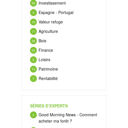
Investissement
56
Espagne - Portugal
4
Valeur refuge
10
Agriculture
11
Bois
28
Finance
20
Loisirs
2
Patrimoine
12
Rentabilité
7
SÉRIES D’EXPERTS
Good Morning News - Comment
4
acheter ma forêt ?