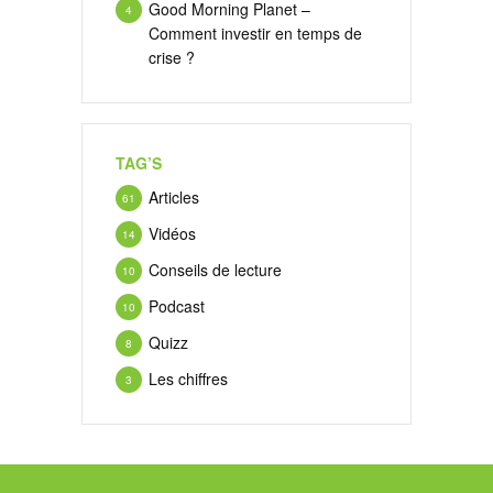
Good Morning Planet –
4
Comment investir en temps de
crise ?
TAG’S
Articles
61
Vidéos
14
Conseils de lecture
10
Podcast
10
Quizz
8
Les chiffres
3